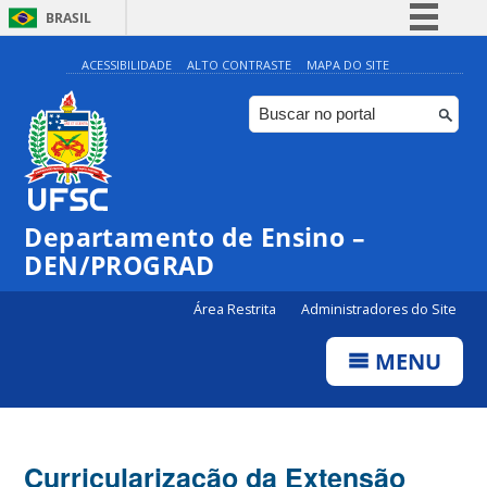
BRASIL
Simplifique!
ACESSIBILIDADE
ALTO CONTRASTE
MAPA DO SITE
Comunica BR
Participe
Acesso à informação
Legislação
Departamento de Ensino –
Canais
DEN/PROGRAD
Área Restrita
Administradores do Site
MENU
Curricularização da Extensão