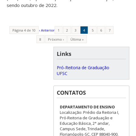
sendo outubro de 2022.
Página 4 de 10
‹ Anterior
1
2
3
4
5
6
7
8
Próximo ›
Última »
Links
Pró-Reitoria de Graduação
UFSC
CONTATOS
DEPARTAMENTO DE ENSINO
Localização: Prédio da Reitoria I,
Pró-Reitoria de Graduação e
Educação Básica, 2° andar,
Campus Sede, Trindade,
Florianópolis-SC, CEP 88040-900.