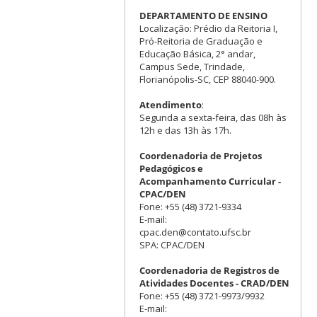
DEPARTAMENTO DE ENSINO
Localização: Prédio da Reitoria I,
Pró-Reitoria de Graduação e
Educação Básica, 2° andar,
Campus Sede, Trindade,
Florianópolis-SC, CEP 88040-900.
Atendimento
:
Segunda a sexta-feira, das 08h às
12h e das 13h às 17h.
Coordenadoria de Projetos
Pedagógicos e
Acompanhamento Curricular -
CPAC/DEN
Fone: +55 (48) 3721-9334
E-mail:
cpac.den@contato.ufsc.br
SPA: CPAC/DEN
Coordenadoria de Registros de
Atividades Docentes - CRAD/DEN
Fone: +55 (48) 3721-9973/9932
E-mail: