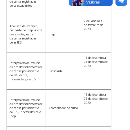
dispensa registradas
pelos estudantes
2 de janeiro a 10
de fevereiro de
Análise e deliberação,
2020
por parte do Inep, acerca
das solicitações de
Inep
dispensa registradas
pelas IES
11 de fevereiro a
21 de fevereiro de
Interposição de recurso
2020
diante das solicitações de
dispensa por iniciativa
Estudante
do estudante,
indeferidas pela IES
11 de fevereiro a
21 de fevereiro de
Interposição de recurso
2020
diante das solicitações de
dispensa por iniciativa
Coordenador do curso
da IES, indeferidas pelo
Inep