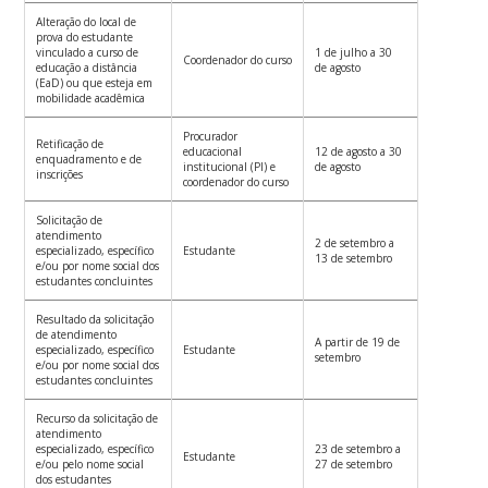
Alteração do local de
prova do estudante
vinculado a curso de
1 de julho a 30
Coordenador do curso
educação a distância
de agosto
(EaD) ou que esteja em
mobilidade acadêmica
Procurador
Retificação de
educacional
12 de agosto a 30
enquadramento e de
institucional (PI) e
de agosto
inscrições
coordenador do curso
Solicitação de
atendimento
2 de setembro a
especializado, específico
Estudante
13 de setembro
e/ou por nome social dos
estudantes concluintes
Resultado da solicitação
de atendimento
A partir de 19 de
especializado, específico
Estudante
setembro
e/ou por nome social dos
estudantes concluintes
Recurso da solicitação de
atendimento
especializado, específico
23 de setembro a
Estudante
e/ou pelo nome social
27 de setembro
dos estudantes