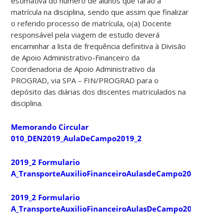
estimativa do número de alunos que farão a
matrícula na disciplina, sendo que assim que finalizar
o referido processo de matrícula, o(a) Docente
responsável pela viagem de estudo deverá
encaminhar a lista de frequência definitiva à Divisão
de Apoio Administrativo-Financeiro da
Coordenadoria de Apoio Administrativo da
PROGRAD, via SPA – FIN/PROGRAD para o
depósito das diárias dos discentes matriculados na
disciplina.
Memorando Circular
010_DEN2019_AulaDeCampo2019_2
2019_2 Formulario
A_TransporteAuxilioFinanceiroAulasdeCampo2019_2
(PD
2019_2 Formulario
A_TransporteAuxilioFinanceiroAulasDeCampo2019_2
(DO