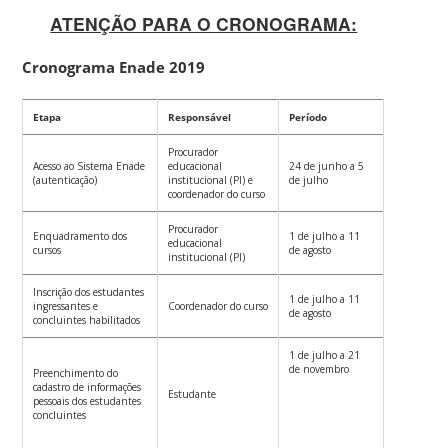
ATENÇÃO PARA O CRONOGRAMA:
Cronograma Enade 2019
Etapa
Responsável
Período
Procurador
Acesso ao Sistema Enade
educacional
24 de junho a 5
(autenticação)
institucional (PI) e
de julho
coordenador do curso
Procurador
Enquadramento dos
1 de julho a 11
educacional
cursos
de agosto
institucional (PI)
Inscrição dos estudantes
1 de julho a 11
ingressantes e
Coordenador do curso
de agosto
concluintes habilitados
1 de julho a 21
de novembro
Preenchimento do
cadastro de informações
Estudante
pessoais dos estudantes
concluintes