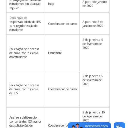
A partir de janeiro
estudantes em situação
Inep
de 2020
regular
Declaração de
responsabilidade da IES
A partir de 2 de
Coordenador do curso
para regularização do
janeiro de 2020
estudante
2 de janeiro a 5
de fevereiro de
2020
Solicitação de dispensa
de prova por iniciativa
Estudante
do estudante
2 de janeiro a 5
de fevereiro de
2020
Solicitação de dispensa
de prova por iniciativa
Coordenador do curso
da IES
2 de janeiro a 10
de fevereiro de
Análise e deliberação,
2020
por parte das IES, acerca
das solicitações de
Coordenador do curso