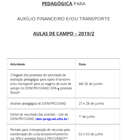
PEDAGÓGICA
PARA
AUXÍLIO FINANCEIRO E/OU TRANSPORTE
AULAS DE CAMPO – 2019/2
Atividade
Data
Chegada dos processos de solicitação de
avaliação pedagógica para apoio financeiro
e/ou transporte para as viagens de aula de
Até 26 de junho
campo no DEN/PROGRAD (SPA
e
processo
físico)*
Análise pedagógica do DEN/PROGRAD
27 e 28 de junho
Edital de resultado das análises – site do
1º de julho
DEN/PROGRAD (
den.prograd.ufsc.br
)
Período para interposição de recursos pela
coordenação de curso (encaminhamento
02 e 03 de julho
via SPA e processo físico à PROGRAD)**