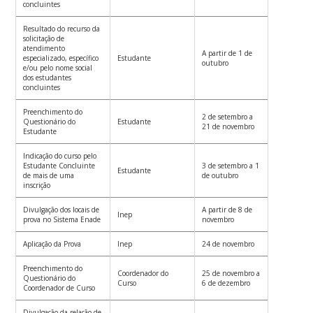
concluintes
Resultado do recurso da
solicitação de
atendimento
A partir de 1 de
especializado, específico
Estudante
outubro
e/ou pelo nome social
dos estudantes
concluintes
Preenchimento do
2 de setembro a
Questionário do
Estudante
21 de novembro
Estudante
Indicação do curso pelo
Estudante Concluinte
3 de setembro a 1
Estudante
de mais de uma
de outubro
inscrição
Divulgação dos locais de
A partir de 8 de
Inep
prova no Sistema Enade
novembro
Aplicação da Prova
Inep
24 de novembro
Preenchimento do
Coordenador do
25 de novembro a
Questionário do
Curso
6 de dezembro
Coordenador de Curso
Divulgação da relação de