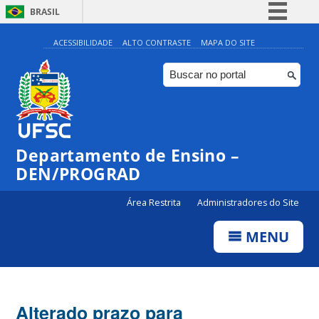
BRASIL
Simplifique!
ACESSIBILIDADE
ALTO CONTRASTE
MAPA DO SITE
Comunica BR
Participe
Acesso à informação
Legislação
Departamento de Ensino –
Canais
DEN/PROGRAD
Área Restrita
Administradores do Site
MENU
Alterado prazo para