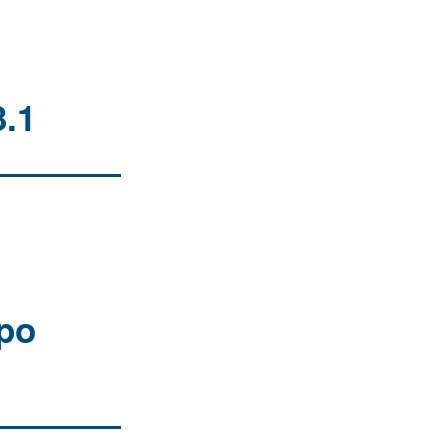
.1
po