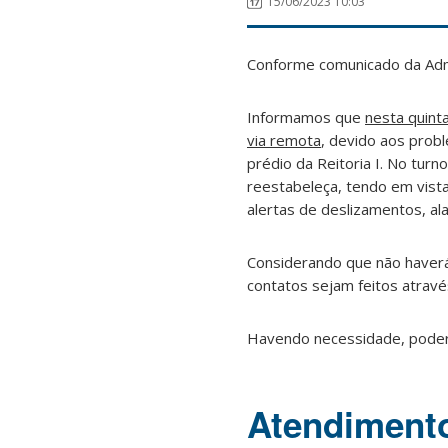
15/06/2023 10:03
Conforme comunicado da Adm
Informamos que
nesta quinta
via remota
, devido aos prob
prédio da Reitoria I. No tur
reestabeleça, tendo em vista
alertas de deslizamentos, al
Considerando que não haverá
contatos sejam feitos atrav
Havendo necessidade, poder
Atendimen