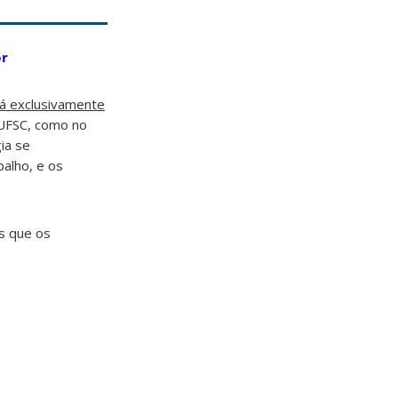
br
 exclusivamente
 UFSC, como no
ia se
balho, e os
s que os