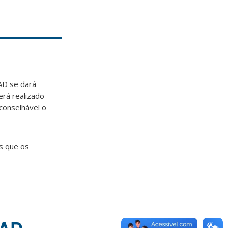
D se dará
erá realizado
conselhável o
s que os