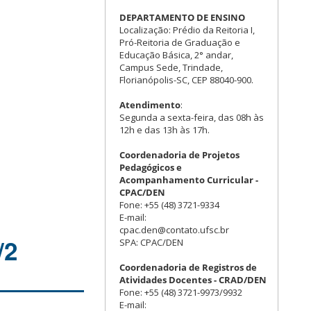
DEPARTAMENTO DE ENSINO
Localização: Prédio da Reitoria I,
Pró-Reitoria de Graduação e
Educação Básica, 2° andar,
Campus Sede, Trindade,
Florianópolis-SC, CEP 88040-900.
Atendimento
:
Segunda a sexta-feira, das 08h às
12h e das 13h às 17h.
Coordenadoria de Projetos
Pedagógicos e
Acompanhamento Curricular -
CPAC/DEN
Fone: +55 (48) 3721-9334
E-mail:
cpac.den@contato.ufsc.br
/2
SPA: CPAC/DEN
Coordenadoria de Registros de
Atividades Docentes - CRAD/DEN
Fone: +55 (48) 3721-9973/9932
E-mail: