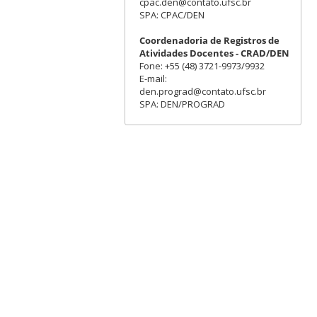
cpac.den@contato.ufsc.br
SPA: CPAC/DEN
Coordenadoria de Registros de
Atividades Docentes - CRAD/DEN
Fone: +55 (48) 3721-9973/9932
E-mail:
den.prograd@contato.ufsc.br
SPA: DEN/PROGRAD