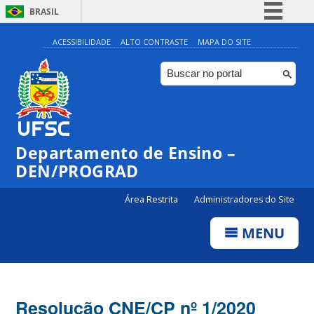
BRASIL
Simplifique!
ACESSIBILIDADE
ALTO CONTRASTE
MAPA DO SITE
Comunica BR
Participe
Acesso à informação
Legislação
Departamento de Ensino –
Canais
DEN/PROGRAD
Área Restrita
Administradores do Site
MENU
Resolução CNE/CP nº 1/2020