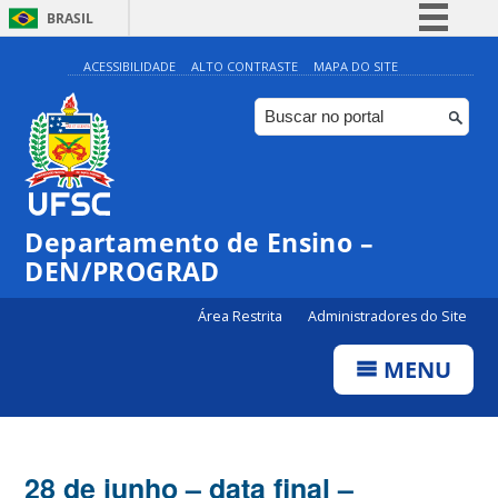
BRASIL
Simplifique!
ACESSIBILIDADE
ALTO CONTRASTE
MAPA DO SITE
Comunica BR
Participe
Acesso à informação
Legislação
Departamento de Ensino –
Canais
DEN/PROGRAD
Área Restrita
Administradores do Site
MENU
28 de junho – data final –