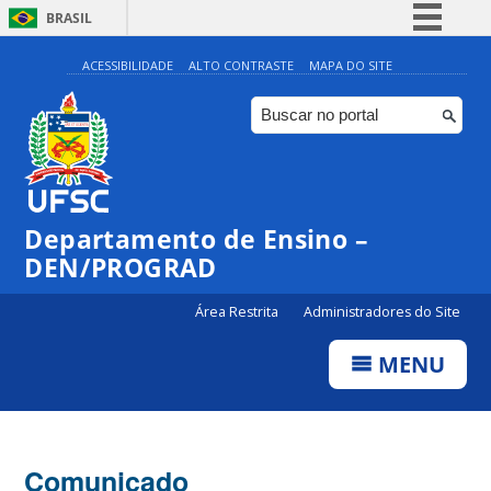
BRASIL
Simplifique!
ACESSIBILIDADE
ALTO CONTRASTE
MAPA DO SITE
Comunica BR
Participe
Acesso à informação
Legislação
Departamento de Ensino –
Canais
DEN/PROGRAD
Área Restrita
Administradores do Site
MENU
Comunicado