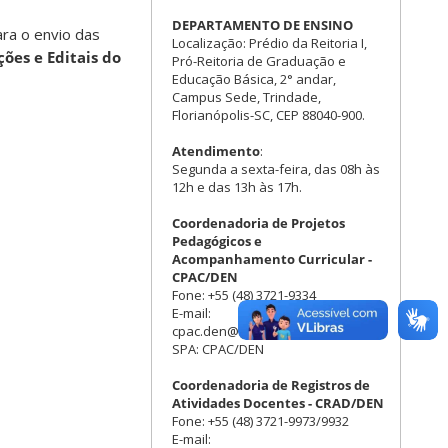
DEPARTAMENTO DE ENSINO
ra o envio das
Localização: Prédio da Reitoria I,
ões e Editais do
Pró-Reitoria de Graduação e
Educação Básica, 2° andar,
Campus Sede, Trindade,
Florianópolis-SC, CEP 88040-900.
Atendimento
:
Segunda a sexta-feira, das 08h às
12h e das 13h às 17h.
Coordenadoria de Projetos
Pedagógicos e
Acompanhamento Curricular -
CPAC/DEN
Fone: +55 (48) 3721-9334
E-mail:
cpac.den@contato.ufsc.br
SPA: CPAC/DEN
Coordenadoria de Registros de
Atividades Docentes - CRAD/DEN
Fone: +55 (48) 3721-9973/9932
E-mail: