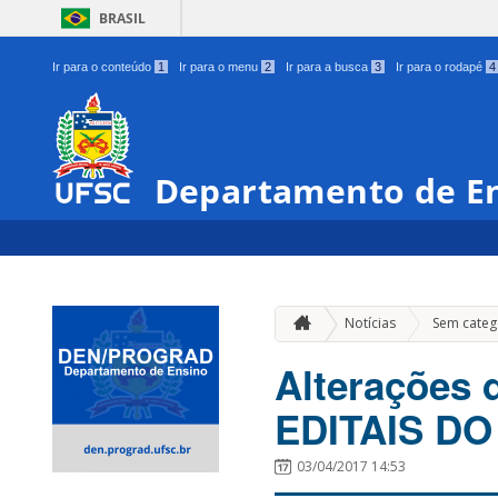
BRASIL
Ir para o conteúdo
1
Ir para o menu
2
Ir para a busca
3
Ir para o rodapé
4
Departamento de E
Notícias
Sem categ
Alterações
EDITAIS DO
03/04/2017 14:53