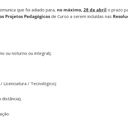
munica que foi adiado para,
no
máximo,
28 de abril
o prazo pa
os Projetos Pedagógicos
de Curso a serem incluídas nas
Resoluç
o ou noturno ou integral);
 Licenciatura / Tecnológico);
 distância);
zação.