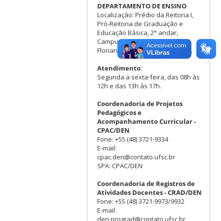
DEPARTAMENTO DE ENSINO
Localização: Prédio da Reitoria I,
Pró-Reitoria de Graduação e
Educação Básica, 2° andar,
Campus Sede, Trindade,
Florianópolis-SC, CEP 88040-900.
Atendimento
:
Segunda a sexta-feira, das 08h às
12h e das 13h às 17h.
Coordenadoria de Projetos
Pedagógicos e
Acompanhamento Curricular -
CPAC/DEN
Fone: +55 (48) 3721-9334
E-mail:
cpac.den@contato.ufsc.br
SPA: CPAC/DEN
Coordenadoria de Registros de
Atividades Docentes - CRAD/DEN
Fone: +55 (48) 3721-9973/9932
E-mail:
den.prograd@contato.ufsc.br