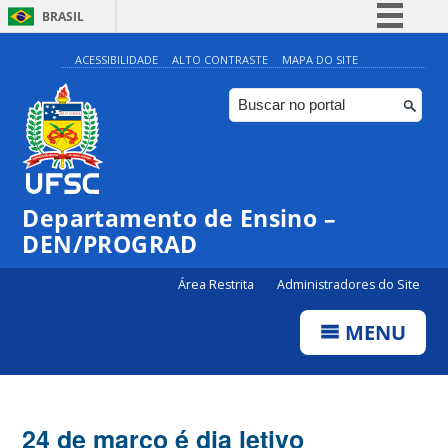
BRASIL
Simplifique!
ACESSIBILIDADE
ALTO CONTRASTE
MAPA DO SITE
Comunica BR
Participe
Acesso à informação
Legislação
Departamento de Ensino –
Canais
DEN/PROGRAD
Área Restrita
Administradores do Site
MENU
24 de março é dia letivo