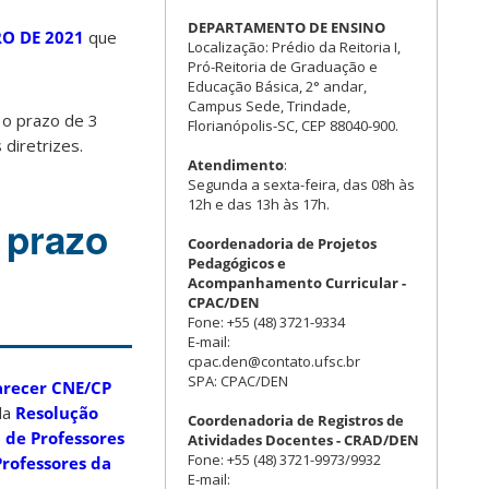
DEPARTAMENTO DE ENSINO
RO DE 2021
que
Localização: Prédio da Reitoria I,
Pró-Reitoria de Graduação e
Educação Básica, 2° andar,
Campus Sede, Trindade,
 o prazo de 3
Florianópolis-SC, CEP 88040-900.
diretrizes.
Atendimento
:
Segunda a sexta-feira, das 08h às
12h e das 13h às 17h.
 prazo
Coordenadoria de Projetos
Pedagógicos e
Acompanhamento Curricular -
CPAC/DEN
Fone: +55 (48) 3721-9334
E-mail:
cpac.den@contato.ufsc.br
SPA: CPAC/DEN
arecer CNE/CP
da
Resolução
Coordenadoria de Registros de
 de Professores
Atividades Docentes - CRAD/DEN
Fone: +55 (48) 3721-9973/9932
Professores da
E-mail: