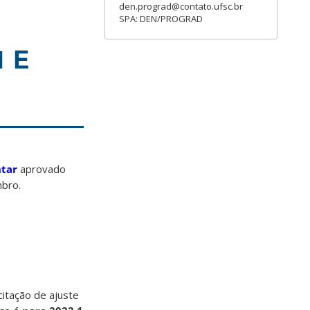
den.prograd@contato.ufsc.br
SPA: DEN/PROGRAD
1 E
tar
aprovado
bro.
citação de ajuste