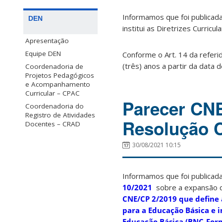
Informamos que foi publica
DEN
institui as Diretrizes Curric
Apresentação
Equipe DEN
Conforme o Art. 14 da refer
(três) anos a partir da data
Coordenadoria de
Projetos Pedagógicos
e Acompanhamento
Curricular – CPAC
Parecer CNE
Coordenadoria do
Registro de Atividades
Resolução C
Docentes – CRAD
30/08/2021 10:15
Informamos que foi publicada 
10/2021
sobre a expansão do
CNE/CP 2/2019 que define a
para a Educação Básica e 
Educação Básica (BNC-For