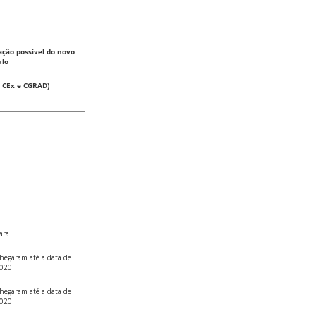
ção possível do novo
ulo
 CEx e CGRAD)
ara
hegaram até a data de
2020
hegaram até a data de
2020