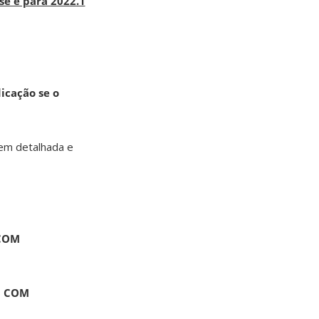
e é para 2022.1
icação se o
bem detalhada e
COM
)
COM