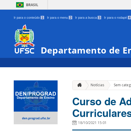
BRASIL
Ir para o conteúdo
1
Ir para o menu
2
Ir para a busca
3
Ir para o rodapé
4
Departamento de E
Notícias
Sem categ
Curso de Ad
Curriculare
18/10/2021 15:01