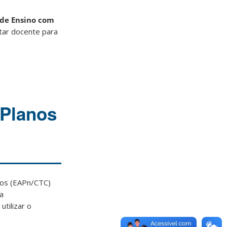
de Ensino com
tar docente para
 Planos
ios (EAPn/CTC)
a
tilizar o