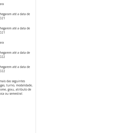
ara
hegaram até a data de
2021
hegarem até a data de
2021
ara
hegarem até a data de
2022
hegarem até a data de
2022
mais das seguintes
agas, turno, modalidade,
nome, grau, atributo de
ica ou semestral.