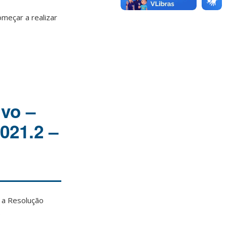
omeçar a realizar
ivo –
2021.2 –
 a Resolução
.