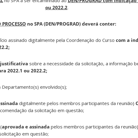
AL
no SPA a ser encaminhado ao
DEN/PROGRAD com indicação s
ou 2022.2
.
O PROCESSO
no SPA (DEN/PROGRAD) deverá conter:
fício assinado digitalmente pela Coordenação do Curso
com a ind
22.2;
justificativa
sobre a necessidade da solicitação, a informação 
ara 2022.1 ou 2022.2;
(s) Departamento(s) envolvido(s);
assinada
digitalmente pelos membros participantes da reunião)
ecomendação da solicitação em questão;
(
aprovada e assinada
pelos membros participantes da reunião
olicitação em questão;