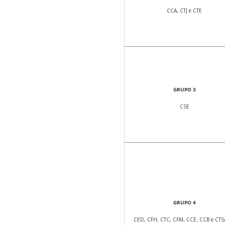
CCA, CTJ e CTE
GRUPO 3
CSE
GRUPO 4
CED, CFH, CTC, CFM, CCE, CCB e CTS