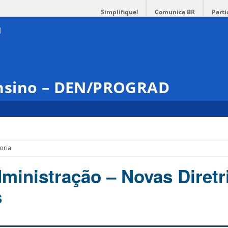
Simplifique!
Comunica BR
Parti
nsino – DEN/PROGRAD
oria
ministração – Novas Diretr
s