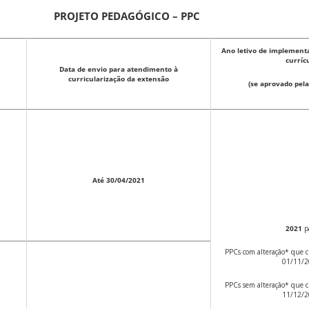
PROJETO PEDAGÓGICO – PPC
Ano letivo de implementa
curríc
Data de envio para atendimento à
curricularização da extensão
(se aprovado pela
Até 30/04/2021
2021
p
PPCs com alteração* que c
01/11/
PPCs sem alteração* que c
11/12/