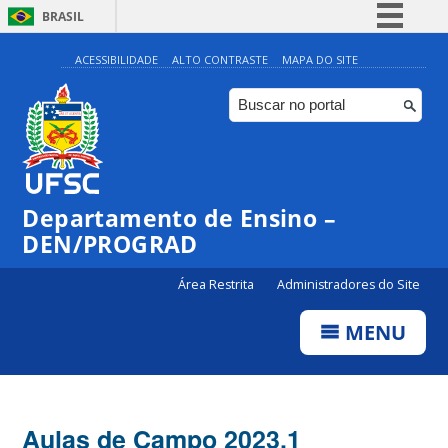
BRASIL
Simplifique!
ACESSIBILIDADE
ALTO CONTRASTE
MAPA DO SITE
Comunica BR
Participe
Acesso à informação
Legislação
Departamento de Ensino –
Canais
DEN/PROGRAD
Área Restrita
Administradores do Site
MENU
Aulas de Campo 2023.1