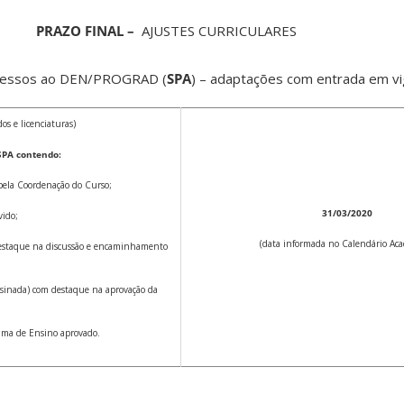
PRAZO FINAL –
AJUSTES CURRICULARES
ocessos ao DEN/PROGRAD (
SPA
) – adaptações com entrada em v
os e licenciaturas)
SPA contendo:
 pela Coordenação do Curso;
31/03/2020
vido;
(data informada no Calendário Aca
destaque na discussão e encaminhamento
ssinada) com destaque na aprovação da
rama de Ensino aprovado.