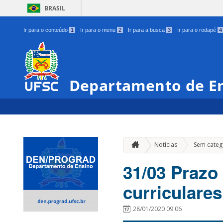
BRASIL
Ir para o conteúdo
1
Ir para o menu
2
Ir para a busca
3
Ir para o rodapé
4
Departamento de E
Notícias
Sem categ
31/03 Prazo 
curriculares
28/01/2020 09:06