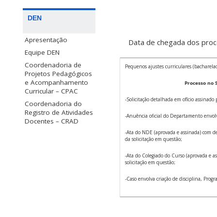
DEN
Apresentação
Data de chegada dos pr
Equipe DEN
Coordenadoria de
Pequenos ajustes curriculares (bacharelad
Projetos Pedagógicos
e Acompanhamento
Processo no 
Curricular – CPAC
-Solicitação detalhada em ofício assinado
Coordenadoria do
Registro de Atividades
-Anuência oficial do Departamento envol
Docentes – CRAD
-Ata do NDE (aprovada e assinada) com 
da solicitação em questão;
-Ata do Colegiado do Curso (aprovada e a
solicitação em questão;
-Caso envolva criação de disciplina, Prog