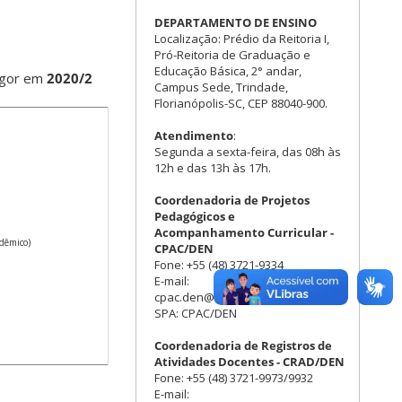
DEPARTAMENTO DE ENSINO
Localização: Prédio da Reitoria I,
Pró-Reitoria de Graduação e
Educação Básica, 2° andar,
igor em
2020/2
Campus Sede, Trindade,
Florianópolis-SC, CEP 88040-900.
Atendimento
:
Segunda a sexta-feira, das 08h às
12h e das 13h às 17h.
Coordenadoria de Projetos
Pedagógicos e
Acompanhamento Curricular -
dêmico)
CPAC/DEN
Fone: +55 (48) 3721-9334
E-mail:
cpac.den@contato.ufsc.br
SPA: CPAC/DEN
Coordenadoria de Registros de
Atividades Docentes - CRAD/DEN
Fone: +55 (48) 3721-9973/9932
E-mail: